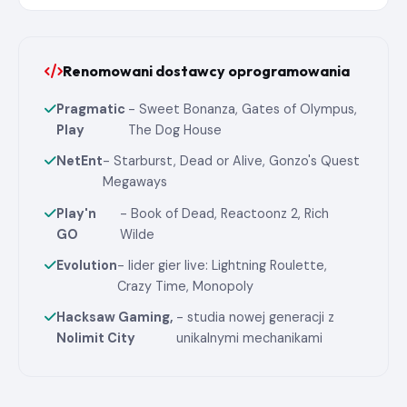
Renomowani dostawcy oprogramowania
Pragmatic
- Sweet Bonanza, Gates of Olympus,
Play
The Dog House
NetEnt
- Starburst, Dead or Alive, Gonzo's Quest
Megaways
Play'n
- Book of Dead, Reactoonz 2, Rich
GO
Wilde
Evolution
- lider gier live: Lightning Roulette,
Crazy Time, Monopoly
Hacksaw Gaming,
- studia nowej generacji z
Nolimit City
unikalnymi mechanikami