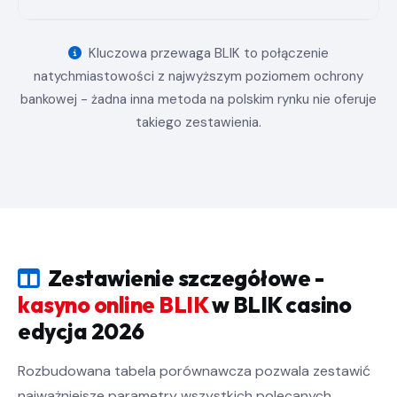
Kluczowa przewaga BLIK to połączenie
natychmiastowości z najwyższym poziomem ochrony
bankowej - żadna inna metoda na polskim rynku nie oferuje
takiego zestawienia.
Zestawienie szczegółowe -
kasyno online BLIK
w BLIK casino
edycja
2026
Rozbudowana tabela porównawcza pozwala zestawić
najważniejsze parametry wszystkich polecanych