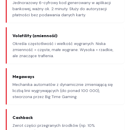
Jednorazowy 6-cyfrowy kod generowany w aplikacji
bankowej, ważny ok. 2 minuty. Służy do autoryzacji
płatności bez podawania danych karty.
Volatility (zmienność)
Określa częstotliwość i wielkość wygranych. Niska
zmienność = częste, małe wygrane. Wysoka = rzadkie,
ale znaczące trafienia.
Megaways
Mechanika automatów z dynamicznie zmieniającą się
liczbą linii wygrywających (do ponad 100 000),
stworzona przez Big Time Gaming.
Cashback
Zwrot części przegranych środków (np. 10%