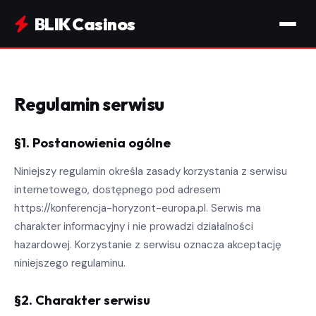
BLIK Casinos
Regulamin serwisu
§1. Postanowienia ogólne
Niniejszy regulamin określa zasady korzystania z serwisu
internetowego, dostępnego pod adresem
https://konferencja-horyzont-europa.pl. Serwis ma
charakter informacyjny i nie prowadzi działalności
hazardowej. Korzystanie z serwisu oznacza akceptację
niniejszego regulaminu.
§2. Charakter serwisu