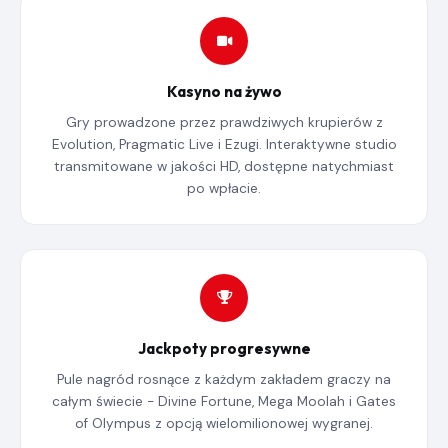
Kasyno na żywo
Gry prowadzone przez prawdziwych krupierów z
Evolution, Pragmatic Live i Ezugi. Interaktywne studio
transmitowane w jakości HD, dostępne natychmiast
po wpłacie.
Jackpoty progresywne
Pule nagród rosnące z każdym zakładem graczy na
całym świecie - Divine Fortune, Mega Moolah i Gates
of Olympus z opcją wielomilionowej wygranej.