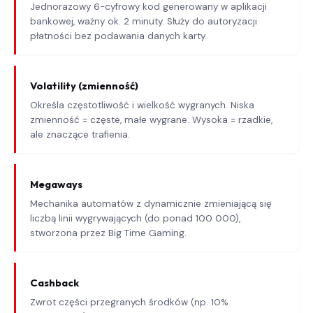
Jednorazowy 6-cyfrowy kod generowany w aplikacji
bankowej, ważny ok. 2 minuty. Służy do autoryzacji
płatności bez podawania danych karty.
Volatility (zmienność)
Określa częstotliwość i wielkość wygranych. Niska
zmienność = częste, małe wygrane. Wysoka = rzadkie,
ale znaczące trafienia.
Megaways
Mechanika automatów z dynamicznie zmieniającą się
liczbą linii wygrywających (do ponad 100 000),
stworzona przez Big Time Gaming.
Cashback
Zwrot części przegranych środków (np. 10%