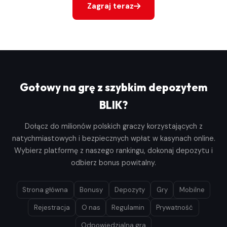
Zagraj teraz
Gotowy na grę z szybkim depozytem
BLIK?
Dołącz do milionów polskich graczy korzystających z
natychmiastowych i bezpiecznych wpłat w kasynach online.
Wybierz platformę z naszego rankingu, dokonaj depozytu i
odbierz bonus powitalny.
Strona główna
Bonusy
Depozyty
Gry
Mobilne
Rejestracja
O nas
Regulamin
Prywatność
Odpowiedzialna gra