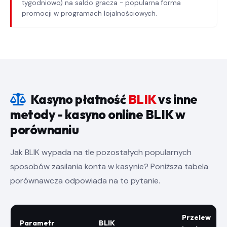
tygodniowo) na saldo gracza - popularna forma
promocji w programach lojalnościowych.
Kasyno płatność
BLIK
vs inne
metody - kasyno online BLIK w
porównaniu
Jak BLIK wypada na tle pozostałych popularnych
sposobów zasilania konta w kasynie? Poniższa tabela
porównawcza odpowiada na to pytanie.
Przelew
Parametr
BLIK