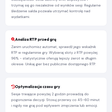
trzymaj się go niezależnie od wyników sesji. Regularne
śledzenie salda pozwala utrzymać kontrolę nad
wydatkami.
Analiza RTP przed grą
Zanim uruchomisz automat, sprawdź jego wskaźnik
RTP w regulaminie gry. Wybieraj sloty z RTP powyżej
96% - statystycznie oferują lepszy zwrot w długim
okresie. Unikaj gier bez publicznie dostępnego RTP.
Optymalizacja czasu gry
Sesje trwające powyżej 2 godzin prowadzą do
pogorszenia decyzji. Stosuj przerwy co 45–60 minut
i nigdy nie graj pod wpływem zmęczenia lub emocji.