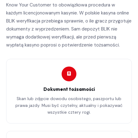
Know Your Customer to obowiązkowa procedura w
każdym licencjonowanym kasynie. W polskie kasyna online
BLIK weryfikacja przebiega sprawnie, o ile gracz przygotuje
dokumenty z wyprzedzeniem. Sam depozyt BLIK nie
wymaga dodatkowej weryfikacji, ale przed pierwszą
wypłatą kasyno poprosi o potwierdzenie tożsamości.
Dokument tożsamości
Skan lub zdjęcie dowodu osobistego, paszportu lub
prawa jazdy. Musi być czytelny, aktualny i pokazywać
wszystkie cztery rogi.